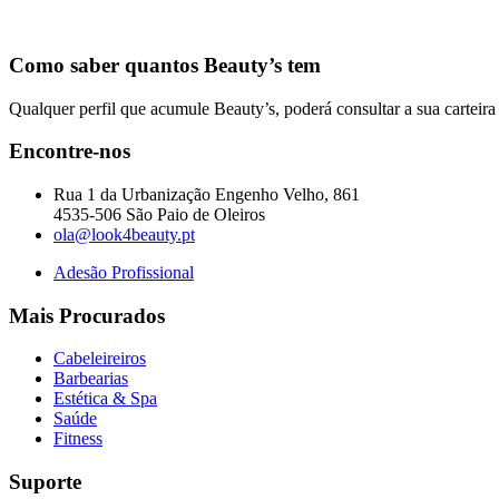
Como saber quantos Beauty’s tem
Qualquer perfil que acumule Beauty’s, poderá consultar a sua carteira d
Encontre-nos
Rua 1 da Urbanização Engenho Velho, 861
4535-506 São Paio de Oleiros
ola@look4beauty.pt
Adesão Profissional
Mais Procurados
Cabeleireiros
Barbearias
Estética & Spa
Saúde
Fitness
Suporte